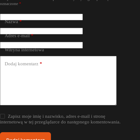
oznaczone
*
Nazwa
*
Adres e-mail
*
Witryna internetowa
Dodaj komentarz
*
Zapisz moje imię i nazwisko, adres e-mail i stronę
internetową w tej przeglądarce do następnego komentowania.