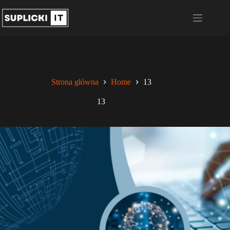
Przejdź
do
treści
Strona główna
Home
13
13