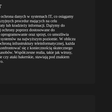
T
t ochrona danych w systemach IT, co osiągamy
yzyjnych procedur mających na celu
raty lub kradzieży informacji. Dążymy do
j ochrony poprzez dostosowane do
 oprogramowanie oraz sprzęt, co umożliwia
a systemów na najwyższym poziomie. W obliczu
roną infrastruktury teleinformatycznej, każda
 skonfrontować się z koniecznością skutecznego
asobów. Współczesne realia, takie jak wirusy,
 czy ataki hakerskie, stawiają pod znakiem
wo.