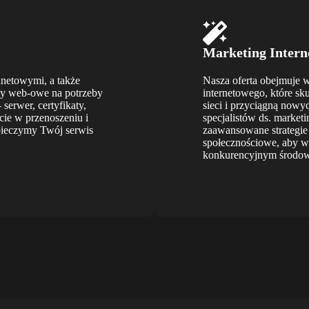
Marketing Intern
netowymi, a także
Nasza oferta obejmuje 
my web-owe na potrzeby
internetowego, które s
erwer, certyfikaty,
sieci i przyciągną nowy
ie w przenoszeniu i
specjalistów ds. market
pieczymy Twój serwis
zaawansowane strategie
społecznościowe, aby w
konkurencyjnym środowi