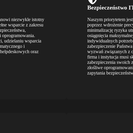
Bezpieczeństwo I
anowi niezwykle istotny
Naszym priorytetem jes
ełne wsparcie z zakresu
poprzez wdrożenie prec
zpieczeństwa,
minimalizację ryzyka ut
i i oprogramowania.
osiągnięcia maksymalne
i, udzielaniu wsparcia
indywidualnych potrzeb
rmatycznego i
zabezpieczenie Państw
i helpdeskowych oraz
wyzwań związanych z och
firma i instytucja musi
zabezpieczenia swoich z
złośliwe oprogramowanie
zapytania bezpieczeńst