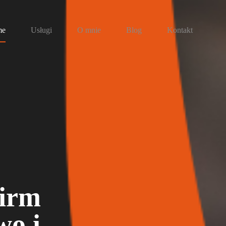
me
Usługi
O mnie
Blog
Kontakt
firm
wo i